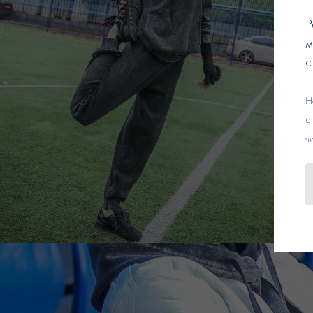
Р
м
с
Н
с
ч