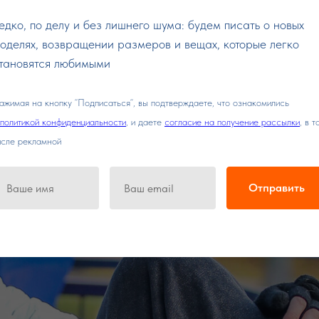
едко, по делу и без лишнего шума: будем писать о новых
оделях, возвращении размеров и вещах, которые легко
тановятся любимыми
ажимая на кнопку “Подписаться“, вы подтверждаете, что ознакомились
политикой конфиденциальности
, и даете
согласие на получение рассылки
, в т
исле рекламной
Отправить