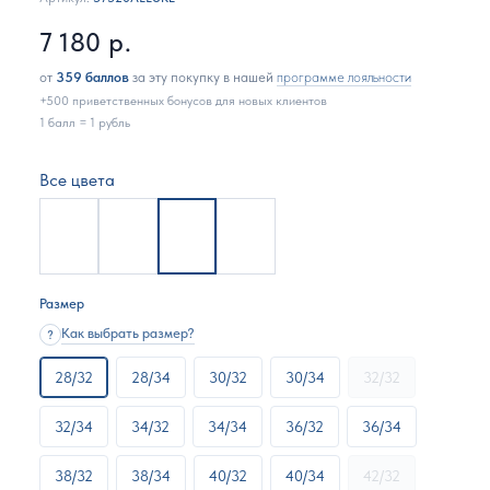
7 180
р.
от
359 баллов
за эту покупку в нашей
программе лояльности
+500 приветственных бонусов для новых клиентов
1 балл = 1 рубль
Все цвета
Размер
Как выбрать размер?
?
28/32
28/34
30/32
30/34
32/32
32/34
34/32
34/34
36/32
36/34
38/32
38/34
40/32
40/34
42/32