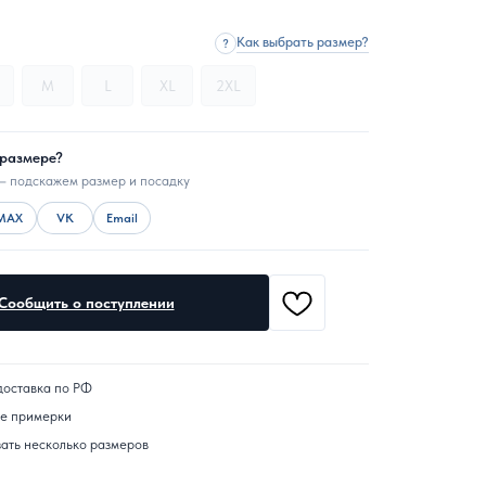
Как выбрать размер?
?
M
L
XL
2XL
 размере?
— подскажем размер и посадку
MAX
VK
Email
Сообщить о поступлении
доставка по РФ
ле примерки
ать несколько размеров