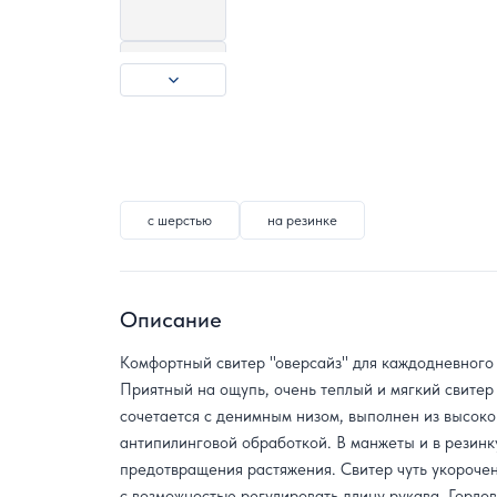
с шерстью
на резинке
Описание
Комфортный свитер "оверсайз" для каждодневного 
Приятный на ощупь, очень теплый и мягкий свитер
сочетается с денимным низом, выполнен из высок
антипилинговой обработкой. В манжеты и в резинк
предотвращения растяжения. Свитер чуть укорочен
с возможностью регулировать длину рукава. Горло