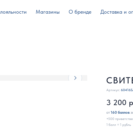
лояльности
Магазины
О бренде
Доставка и о
СВИТ
Артикул:
60416
3 200
р
от
160 баллов
з
+500 приветстве
1 балл = 1 рубль