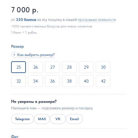
7 000
р.
от
350 баллов
за эту покупку в нашей
программе лояльности
+500 приветственных бонусов для новых клиентов
1 балл = 1 рубль
Размер
Как выбрать размер?
?
25
26
27
28
29
30
32
34
36
38
40
42
Не уверены в размере?
Напишите нам — подскажем размер и посадку
Telegram
MAX
VK
Email
Фит