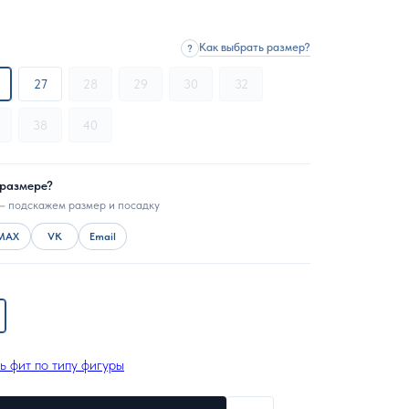
Как выбрать размер?
?
27
28
29
30
32
38
40
 размере?
— подскажем размер и посадку
MAX
VK
Email
ь фит по типу фигуры