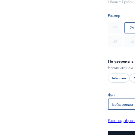
1 балл = 1 рубль
Размер
25
26
34
36
Не уверены в
Напишите нам 
Telegram
Фит
Бойфренды
Как подобрат