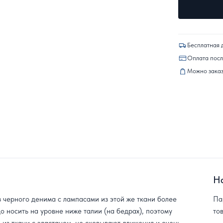
Бесплатная 
Оплата пос
Можно заказ
Н
 черного денима с лампасами из этой же ткани более
Па
о носить на уровне ниже талии (на бедрах), поэтому
то