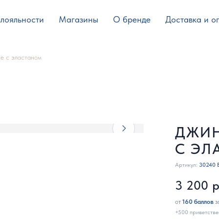
лояльности
Магазины
О бренде
Доставка и о
е с эластаном
ДЖИН
С ЭЛ
Артикул:
30240 
3 200
р
от
160 баллов
з
+500 приветстве