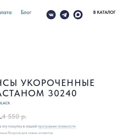
плата
Блог
В КАТАЛОГ
СЫ УКОРОЧЕННЫЕ
АСТАНОМ 30240
BLACK
.
4 550
р.
а эту покупку в нашей
программе лояльности
нных бонусов для новых клиентов