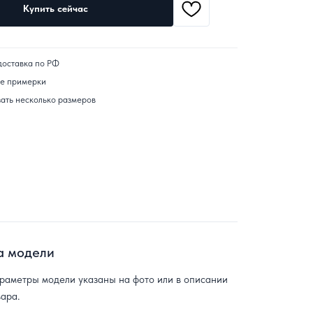
Купить сейчас
доставка по РФ
ле примерки
ать несколько размеров
а модели
раметры модели указаны на фото или в описании
вара.