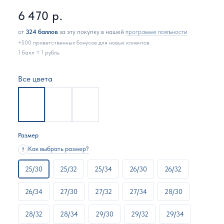
6 470
р.
от
324 баллов
за эту покупку в нашей
программе лояльности
+500 приветственных бонусов для новых клиентов
1 балл = 1 рубль
Все цвета
Размер
Как выбрать размер?
?
25/30
25/32
25/34
26/30
26/32
26/34
27/30
27/32
27/34
28/30
28/32
28/34
29/30
29/32
29/34